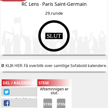
RC Lens
Paris Saint-Germain
-
29.runde
SLUT
📆 KLIK HER: Få overblik over samtlige Sofabold kalendere
.
DEL / KALENDER
STEM
Aftemnnigen er
slut.
Del på Twitter
STEM
STEM