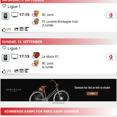
SATURDAY, 5. SEPTEMBER
Ligue 1
17:15
RC Lens
FC Lorient-Bretagne Sud
3.runde
(
1
)
SUNDAY, 13. SEPTEMBER
Ligue 1
17:15
Le Mans FC
RC Lens
4.runde
(
1
)
annonce
KOMMENDE KAMPE FOR PARIS SAINT-GERMAIN