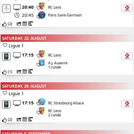
20:40
RC Lens
20:45
Paris Saint-Germain
(
2
)
SATURDAY, 22. AUGUST
Ligue 1
17:15
RC Lens
A.J. Auxerre
1.runde
(
1
)
SATURDAY, 29. AUGUST
Ligue 1
17:15
RC Strasbourg Alsace
RC Lens
2.runde
(
2
)