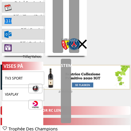
Del på Facebook
Tilføj iPhone/iPad
Tilføj Google
Tilføj Outlook
Tilføj Yahoo
STEM
VISES PÅ
TV3 SPORT
annonce
VIAPLAY
KOMMENDE KAMPE FOR RC LENS
SUNDAY, 16. AUGUST
Trophée Des Champions