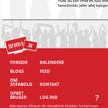
Husk du kan finde en fuld ove
favoritholds (eller alle) kampe 
FORSIDE
KALENDERE
BLOGS
FEED
OM
SOFABOLD
KONTAKT
OPRET
?
BRUGER
LOG IND
Alle logoer tilhører de respektive klubber, turneringer,