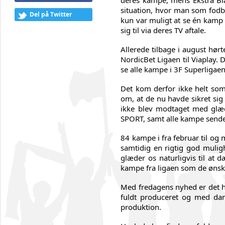
deres kampe, mens Ekstra Bla
situation, hvor man som fodb
Del på Twitter
kun var muligt at se én kamp 
sig til via deres TV aftale.
Allerede tilbage i august hø
NordicBet Ligaen til Viaplay. 
se alle kampe i 3F Superligaen
Det kom derfor ikke helt so
om, at de nu havde sikret sig 
ikke blev modtaget med glæd
SPORT, samt alle kampe send
84 kampe i fra februar til og
samtidig en rigtig god muligh
glæder os naturligvis til at
kampe fra ligaen som de ønske
Med fredagens nyhed er det he
fuldt produceret og med dan
produktion.