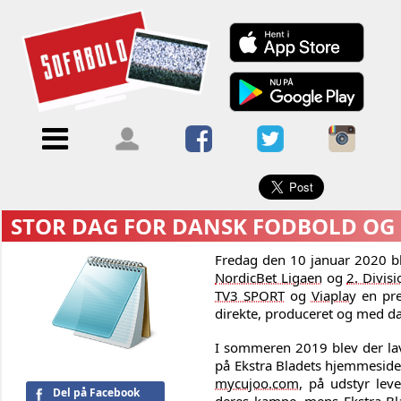
×
Menu
Forside
Kalendere
Om
Blogs
Sofabold
Opret
Kontakt
bruger
STOR DAG FOR DANSK FODBOLD OG S
Log
Fredag den 10 januar 2020 bl
ind
NordicBet Ligaen
og
2. Divisi
TV3 SPORT
og
Viaplay
en pre
direkte, produceret og med d
I sommeren 2019 blev der lav
på Ekstra Bladets hjemmeside,
mycujoo.com
, på udstyr leve
Del på Facebook