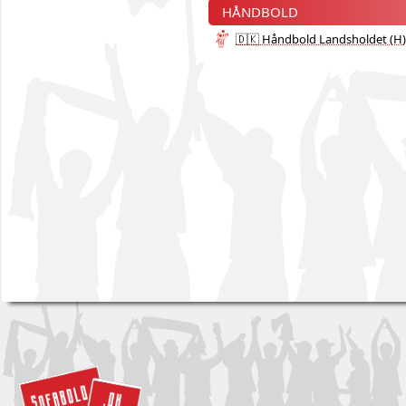
HÅNDBOLD
🇩🇰 Håndbold Landsholdet (H