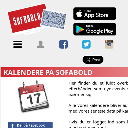
×
Menu
Forside
Kalendere
Om
Blogs
Sofabold
Opret
Kontakt
bruger
KALENDERE PÅ SOFABOLD
Log
Her finder du et fuldt over
ind
efterhånden som nye events n
nærmer sig.
Alle vores kalendere bliver a
med vores seneste data på k
Hvis du er logget ind som b
Del på Facebook
markeret med rødt.