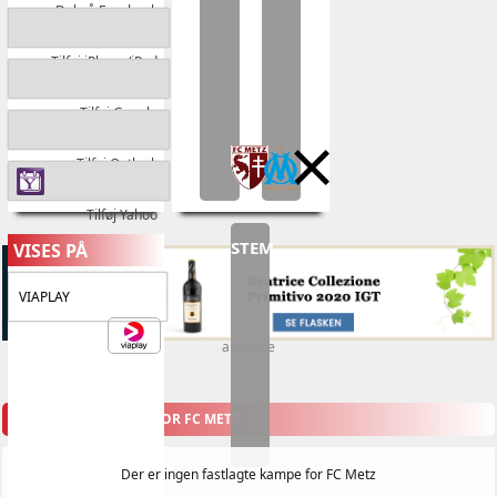
Del på Facebook
Tilføj iPhone/iPad
Tilføj Google
Tilføj Outlook
Tilføj Yahoo
STEM
VISES PÅ
VIAPLAY
annonce
KOMMENDE KAMPE FOR FC METZ
Der er ingen fastlagte kampe for FC Metz