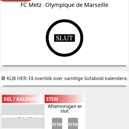
FC Metz
Olympique de Marseille
-
SLUT
📆 KLIK HER: Få overblik over samtlige Sofabold kalendere
.
DEL / KALENDER
STEM
Aftemnnigen er
slut.
Del på Twitter
STEM
STEM