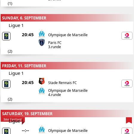
(
1
)
SUNDAY, 6. SEPTEMBER
Ligue 1
20:45
Olympique de Marseille
Paris FC
3.runde
(
2
)
FRIDAY, 11. SEPTEMBER
Ligue 1
20:45
Stade Rennais FC
Olympique de Marseille
4.runde
(
2
)
SATURDAY, 19. SEPTEMBER
Ikke Fastlagt
Ligue 1
--:--
Olympique de Marseille