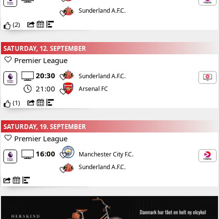
Sunderland A.F.C.
(
2
)
SATURDAY, 12. SEPTEMBER
Premier League
20:30
Sunderland A.F.C.
21:00
Arsenal FC
(
1
)
SATURDAY, 19. SEPTEMBER
Premier League
16:00
Manchester City F.C.
Sunderland A.F.C.