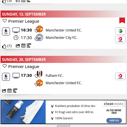
(
3
)
SUNDAY, 13. SEPTEMBER
Premier League
16:30
Manchester United F.C.
17:30
Manchester City F.C.
(
1
)
SUNDAY, 20. SEPTEMBER
Premier League
17:30
Fulham F.C.
Manchester United F.C.
annonce