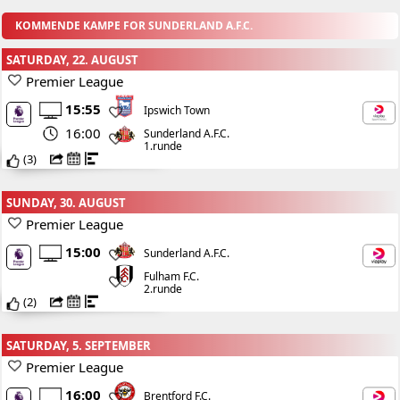
KOMMENDE KAMPE FOR SUNDERLAND A.F.C.
SATURDAY, 22. AUGUST
Premier League
15:55
Ipswich Town
16:00
Sunderland A.F.C.
1.runde
(
3
)
SUNDAY, 30. AUGUST
Premier League
15:00
Sunderland A.F.C.
Fulham F.C.
2.runde
(
2
)
SATURDAY, 5. SEPTEMBER
Premier League
16:00
Brentford F.C.