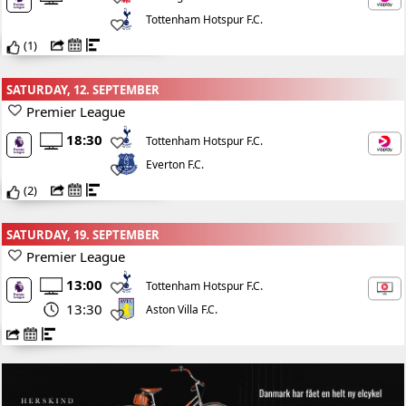
Tottenham Hotspur F.C.
(
1
)
SATURDAY, 12. SEPTEMBER
Premier League
18:30
Tottenham Hotspur F.C.
Everton F.C.
(
2
)
SATURDAY, 19. SEPTEMBER
Premier League
13:00
Tottenham Hotspur F.C.
13:30
Aston Villa F.C.