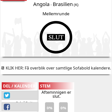
Angola
Brasilien
-
(K)
Mellemrunde
SLUT
📆 KLIK HER: Få overblik over samtlige Sofabold kalendere
.
DEL / KALENDER
STEM
Aftemnnigen er
slut.
Del på Twitter
0%
0%