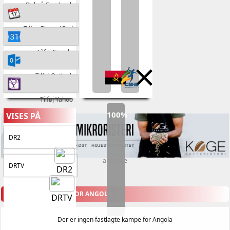
Del på Facebook
Tilføj iPhone/iPad
Tilføj Google
Tilføj Outlook
Tilføj Yahoo
100%
VISES PÅ
DR2
annonce
DRTV
KOMMENDE KAMPE FOR ANGOLA
Der er ingen fastlagte kampe for Angola