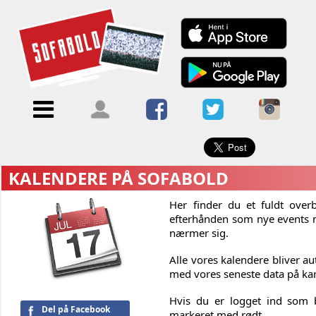
×
Menu
Forside
Kalendere
Om
Blogs
Sofabold
Opret
Kontakt
bruger
KALENDERE PÅ SOFABOLD
Log
Her finder du et fuldt over
ind
efterhånden som nye events n
nærmer sig.
Alle vores kalendere bliver a
med vores seneste data på k
Hvis du er logget ind som b
Del på Facebook
markeret med rødt.