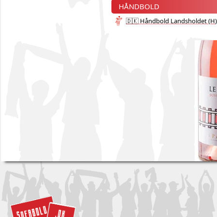
HÅNDBOLD
🇩🇰 Håndbold Landsholdet (H